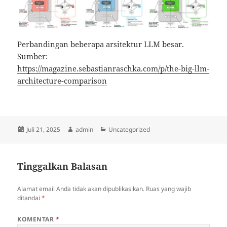
Perbandingan beberapa arsitektur LLM besar.
Sumber:
https://magazine.sebastianraschka.com/p/the-big-llm-
architecture-comparison
Diposkan
Penulis
Kategori
Juli 21, 2025
admin
Uncategorized
pada
Tinggalkan Balasan
Alamat email Anda tidak akan dipublikasikan.
Ruas yang wajib
ditandai
*
KOMENTAR
*