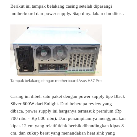
Berikut ini tampak belakang casing setelah dipasangi
motherboard dan power supply. Siap dinyalakan dan ditest.
Tampak belakang dengan motherboard Asus H87 Pro
Casing ini dibeli satu paket dengan power supply tipe Black
Silver 600W dari Enlight. Dari beberapa review yang
dibaca, power supply ini harganya termasuk premium (Rp
700 ribu ~ Rp 800 ribu). Dari penampilannya menggunakan
kipas 12 cm yang relatif tidak berisik dibandingkan kipas 8
cm, dan cukup berat yang menandakan heat sink yang