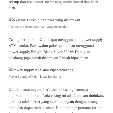
sekrup dan riser untuk memasang motherboard dan hard
disk.
Aksesoris sekrup dan riser yang disertakan
Casing berukuran 4U ini dapat menggunakan power supply
ATX standar. Pada waktu paket pembelian menggunakan
power supply Enlight Black Silver 600W. Di bagian
belakang juga sudah disertakan 2 buah kipas 8 cm
Power supply ATX dan kipas belakang
Untuk memasang motherboard ke casing tentunya
diperlukan dudukan. Pada casing ini ada 2 macam dudukan,
pertama adalah riser yang sudah menyatu dengan casing
dan tidak dapat diubah-ubah. Dudukan tipe pertama ini ada