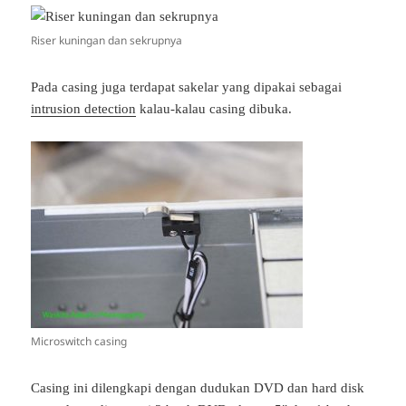
Riser kuningan dan sekrupnya
Pada casing juga terdapat sakelar yang dipakai sebagai
intrusion detection
kalau-kalau casing dibuka.
Microswitch casing
Casing ini dilengkapi dengan dudukan DVD dan hard disk