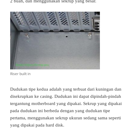
2 buah, dan menggunakan sekrup yang besar.
Riser built in
Dudukan tipe kedua adalah yang terbuat dari kuningan dan
disekrupkan ke casing. Dudukan ini dapat dipindah-pindah
tergantung motherboard yang dipakai. Sekrup yang dipakai
pada dudukan ini berbeda dengan yang dudukan tipe
pertama, menggunakan sekrup ukuran sedang sama seperti
yang dipakai pada hard disk.