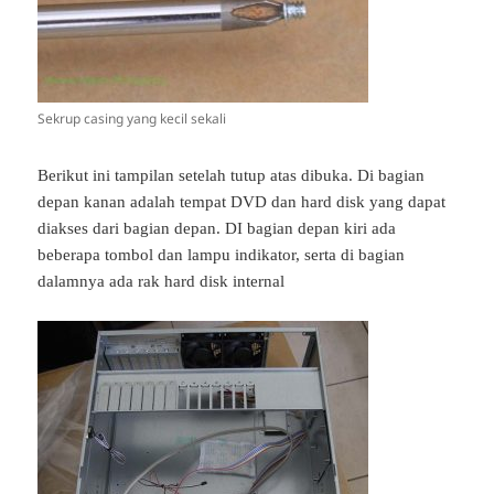
Sekrup casing yang kecil sekali
Berikut ini tampilan setelah tutup atas dibuka. Di bagian
depan kanan adalah tempat DVD dan hard disk yang dapat
diakses dari bagian depan. DI bagian depan kiri ada
beberapa tombol dan lampu indikator, serta di bagian
dalamnya ada rak hard disk internal