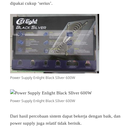
dipakai cukup ‘serius’.
Power Supply Enlight Black SIlver 600W
Power Supply Enlight Black SIlver 600W
Dari hasil percobaan sistem dapat bekerja dengan baik, dan
power supply juga relatif tidak berisik.