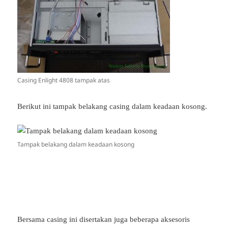
Casing Enlight 4808 tampak atas
Berikut ini tampak belakang casing dalam keadaan kosong.
Tampak belakang dalam keadaan kosong
Bersama casing ini disertakan juga beberapa aksesoris