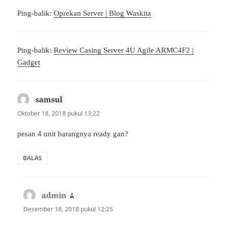
Ping-balik:
Oprekan Server | Blog Waskita
Ping-balik:
Review Casing Server 4U Agile ARMC4F2 |
Gadget
samsul
berkata:
Oktober 18, 2018 pukul 13:22
pesan 4 unit barangnya ready gan?
BALAS
admin
berkata:
Desember 18, 2018 pukul 12:25