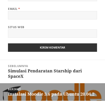
EMAIL
*
SITUS WEB
Navigasi
SEBELUMNYA
pos
Simulasi Pendaratan Starship dari
Pos
SpaceX
sebelumnya:
BERIKUT
Instalasi Moodle 3.6 pada Ubuntu 20.04.2
Pos
berikutnya: