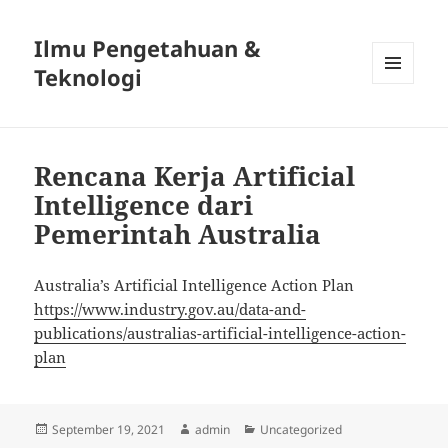
Ilmu Pengetahuan &
Teknologi
MENU
DAN
WIDGET
Rencana Kerja Artificial
Intelligence dari
Pemerintah Australia
Australia’s Artificial Intelligence Action Plan
https://www.industry.gov.au/data-and-
publications/australias-artificial-intelligence-action-
plan
Diposkan
Penulis
Kategori
September 19, 2021
admin
Uncategorized
pada